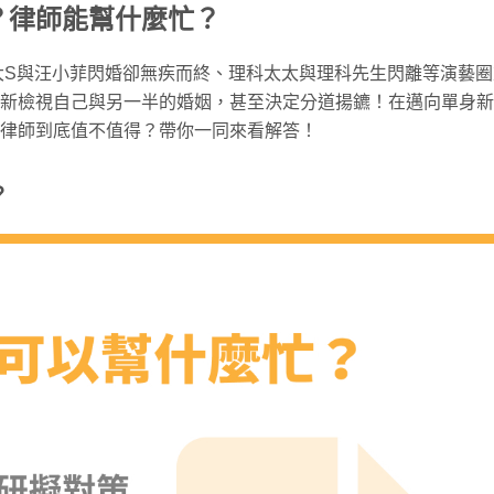
？律師能幫什麼忙？
、大S與汪小菲閃婚卻無疾而終、理科太太與理科先生閃離等演藝
新檢視自己與另一半的婚姻，甚至決定分道揚鑣！在邁向單身新
律師到底值不值得？帶你一同來看解答！
？