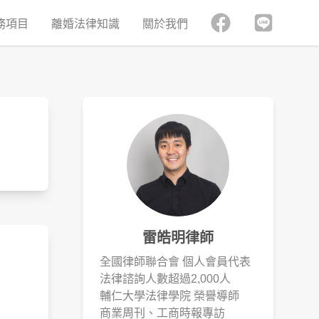
務項目
離婚法律知識
關於我們
！
雷皓明律師
全國律師聯合會 個人會員代表
法律諮詢人數超過2,000人
輔仁大學法律學院 榮譽導師
商業周刊、工商時報專訪