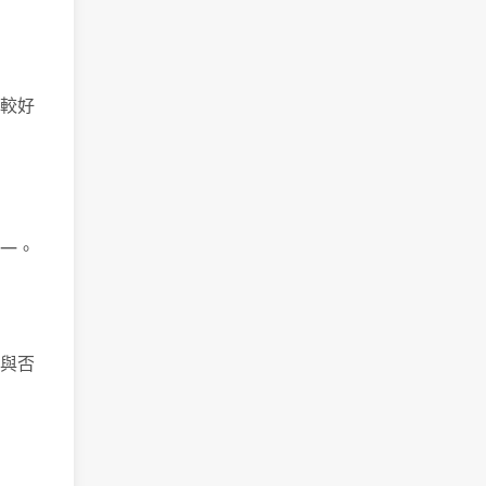
較好
一。
與否