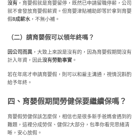
沒有
，育嬰假就是育嬰留停，既然已申請留職停薪，公司
就不會發放育嬰假薪資。但育嬰津貼補助即等於拿到育嬰
假
8成薪水
，不無小補。
（二）請育嬰假可以領年終嗎？
因公司而異
，大致上來說是沒有的，因為育嬰假期間沒有
計入年資，因此
沒有勞動事實
。
若在年底才申請育嬰假，則可以和雇主溝通，視情況斟酌
給予年終。
四、育嬰假期間勞健保要繼續保嗎？
育嬰假勞健保該怎麼保，相信也是很多新手爸媽會遇到的
難題，這裡分成勞保、健保2大部分，包準你看完思緒清
晰，安心放假。