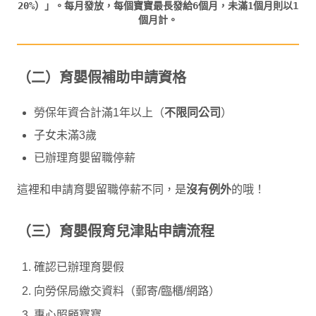
20%）」。每月發放，每個寶寶最長發給6個月，未滿1個月則以1
（二）育嬰假補助申請資格
勞保年資合計滿1年以上（
不限同公司
）
子女未滿3歲
已辦理育嬰留職停薪
這裡和申請育嬰留職停薪不同，是
沒有例外
的哦！
（三）育嬰假育兒津貼申請流程
確認已辦理育嬰假
向勞保局繳交資料（郵寄/臨櫃/網路）
專心照顧寶寶