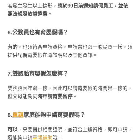
若雇主發生以上情形，
應於30日前通知請假員工，並依
照法規發放資遣費
。
6.公務員也有育嬰假嗎？
有的
，也須符合申請資格，申請書也跟一般民眾一樣，須
提供配偶育嬰假在職證明以及其他資訊。
7.雙胞胎育嬰假怎麼算？
雙胞胎因年齡一樣，因此可以請育嬰假的時間是一樣的，
但父母能夠
同時申請育嬰留停
。
8.
單親
家庭能夠申請育嬰假嗎？
可以
，只要提供相關證明，並符合上述資格，即可申請，
還能夠申請
單親補助
哦！