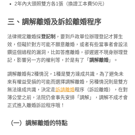
2年內大頭照雙方各1張（換證工本費50元）
三、調解離婚及訴訟離婚程序
法律規定離婚採
登記制
，要到戶政單位辦理登記才算生
效，但礙於對方可能不願意離婚，或者有些當事者會設法
鑽這個過程的漏洞，比如答應離婚，卻遲遲不現身辦理登
記，影響另一方的權利等，於是有了「
調解離婚
」。
調解離婚有2種情況，1種是雙方達成共識，為了避免未
來有權益受損的可能而選擇調解離婚，另種情況則是雙方
無法達成共識，決定走
訴請離婚
程序（訴訟離婚），在對
簿公堂之前，法院仍會事先安排「調解」，調解不成才會
正式進入離婚訴訟程序哦！
（一）調解離婚的特點