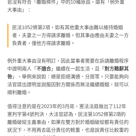
若沒有符合「離婚條件」中的10種原由，還有「例外重
大事由」：
民法1052條第2項，如有其他重大事由難以維持婚姻
者，夫妻之一方得請求離婚。但其事由應由夫妻之一方
負責者，僅他方得請求離婚。
例外重大事由沒有明訂，因此當事者需要在訴請離婚程序
中證明兩人「
不適合
」繼續在一起生活，且「
對方難辭其
咎
」，舉例來說如：總是拒絕溝通、分居等。只要能夠向
法官提出證明並說服因對方關係而無法繼續婚姻，就可以
順利離婚。
值得注意的是在2023年的3月底，憲法法庭做出了112年
憲判字第4號判決，大法官認為，民法第1052條第2項的
離婚破綻主義事由，如果在雙方對於婚姻破綻都有責任的
狀況下，不用再去區分責任的輕重，也是說責任比較重的