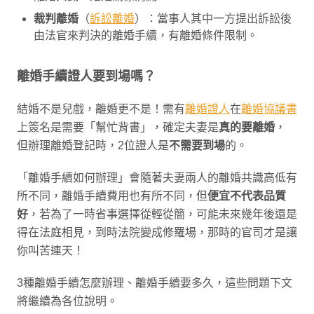
裁判離婚
（
訴訟離婚
）：當事人其中一方提出訴訟後
由法官來判決的離婚手續，有離婚條件限制。
離婚手續證人要到場嗎？
結婚不是兒戲，離婚更不是！需有
離婚證人
在
離婚協議書
上簽名是需要「幫忙背書」，確定夫妻是
真的要離婚
，
但辦理離婚登記時，2位證人是
不需要到場
的。
「離婚手續如何辦理」會隨著夫妻兩人的離婚共識高低有
所不同，離婚手續費用也有所不同，但
便宜不代表品質
好
，若為了一時省事選擇從輕從簡，可能未來幾年後還是
得在法庭相見，到時法院變成修羅場，那時的官司才是讓
你叫苦連天！
3種離婚手續怎麼辦理、離婚手續要多久，這些問題下文
將繼續為各位說明。