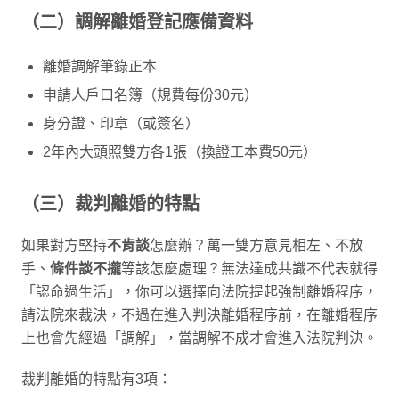
（二）調解離婚登記應備資料
離婚調解筆錄正本
申請人戶口名簿（規費每份30元）
身分證、印章（或簽名）
2年內大頭照雙方各1張（換證工本費50元）
（三）裁判離婚的特點
如果對方堅持
不肯談
怎麼辦？萬一雙方意見相左、不放
手、
條件談不攏
等該怎麼處理？無法達成共識不代表就得
「認命過生活」，你可以選擇向法院提起強制離婚程序，
請法院來裁決，不過在進入判決離婚程序前，在離婚程序
上也會先經過「調解」，當調解不成才會進入法院判決。
裁判離婚的特點有3項：