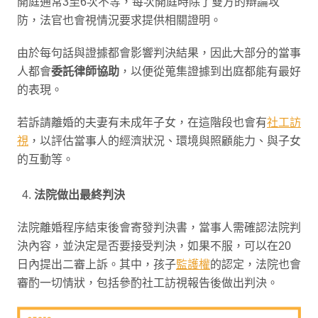
開庭通常3至6次不等，每次開庭時除了雙方的辯論攻
防，法官也會視情況要求提供相關證明。
由於每句話與證據都會影響判決結果，因此大部分的當事
人都會
委託律師協助
，以便從蒐集證據到出庭都能有最好
的表現。
若訴請離婚的夫妻有未成年子女，在這階段也會有
社工訪
視
，以評估當事人的經濟狀況、環境與照顧能力、與子女
的互動等。
法院做出最終判決
法院離婚程序結束後會寄發判決書，當事人需確認法院判
決內容，並決定是否要接受判決，如果不服，可以在20
日內提出二審上訴。其中，孩子
監護權
的認定，法院也會
審酌一切情狀，包括參酌社工訪視報告後做出判決。