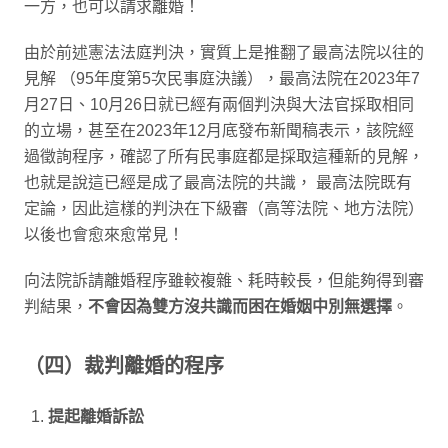
一方，也可以請求離婚！
由於前述憲法法庭判決，實質上是推翻了最高法院以往的
見解 （95年度第5次民事庭決議），最高法院在2023年7
月27日、10月26日就已經有兩個判決與大法官採取相同
的立場，甚至在2023年12月底發布新聞稿表示，該院經
過徵詢程序，確認了所有民事庭都是採取這種新的見解，
也就是說這已經是成了最高法院的共識， 最高法院既有
定論，因此這樣的判決在下級審（高等法院、地方法院）
以後也會愈來愈常見！
向法院訴請離婚程序雖較複雜、耗時較長，但能夠得到審
判結果，
不會因為雙方沒共識而困在婚姻中別無選擇
。
（四）裁判離婚的程序
提起離婚訴訟