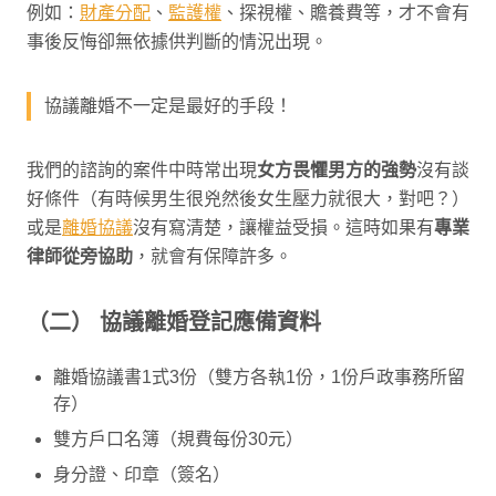
例如：
財產分配
、
監護權
、探視權、贍養費等，才不會有
事後反悔卻無依據供判斷的情況出現。
協議離婚不一定是最好的手段！
我們的諮詢的案件中時常出現
女方畏懼男方的強勢
沒有談
好條件（有時候男生很兇然後女生壓力就很大，對吧？）
或是
離婚協議
沒有寫清楚，讓權益受損。這時如果有
專業
律師從旁協助
，就會有保障許多。
（二） 協議離婚登記應備資料
離婚協議書1式3份（雙方各執1份，1份戶政事務所留
存）
雙方戶口名簿（規費每份30元）
身分證、印章（簽名）