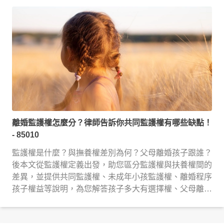
離婚監護權怎麼分？律師告訴你共同監護權有哪些缺點！
- 85010
監護權是什麼？與撫養權差別為何？父母離婚孩子跟誰？
後本文從監護權定義出發，助您區分監護權與扶養權間的
差異，並提供共同監護權、未成年小孩監護權、離婚程序
孩子權益等說明，為您解答孩子多大有選擇權、父母離婚
孩子跟誰等疑惑，讓您爭取監護權不再焦頭爛額！