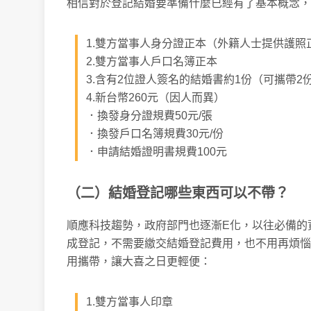
相信對於登記結婚要準備什麼已經有了基本概念，
1.雙方當事人身分證正本（外籍人士提供護照
2.雙方當事人戶口名簿正本
3.含有2位證人簽名的結婚書約1份（可攜帶2
4.新台幣260元（因人而異）
．換發身分證規費50元/張
．換發戶口名簿規費30元/份
．申請結婚證明書規費100元
（二）結婚登記哪些東西可以不帶？
順應科技趨勢，政府部門也逐漸E化，以往必備的
成登記，不需要繳交結婚登記費用，也不用再煩惱
用攜帶，讓大喜之日更輕便：
1.雙方當事人印章