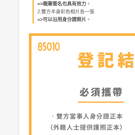
=>親筆簽名也具有效力
。
2.雙方半身彩色相片各一張
=>可以沿用身分證照片
。