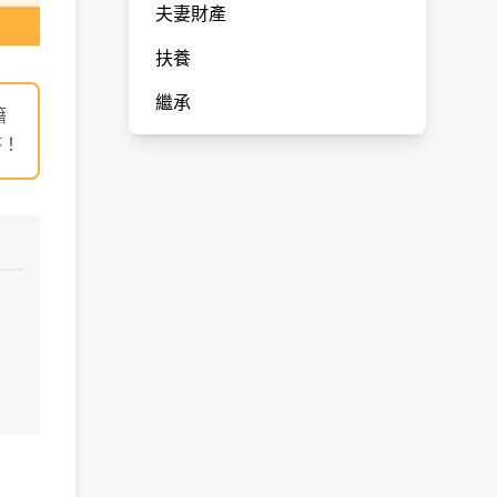
夫妻財產
扶養
繼承
籍
答！