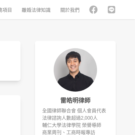
務項目
離婚法律知識
關於我們
！
雷皓明律師
全國律師聯合會 個人會員代表
法律諮詢人數超過2,000人
輔仁大學法律學院 榮譽導師
商業周刊、工商時報專訪